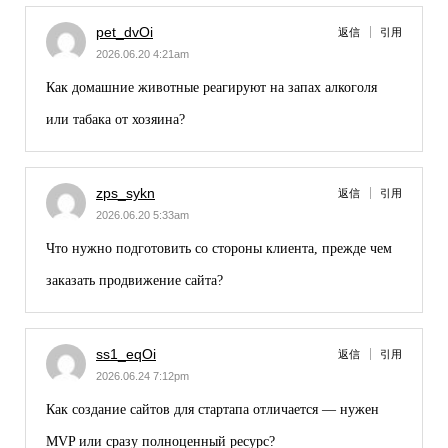
pet_dvOi
返信
引用
2026.06.20 4:21am
Как
домашние животные
реагируют на запах алкоголя
или табака от хозяина?
zps_sykn
返信
引用
2026.06.20 5:33am
Что нужно подготовить со стороны клиента, прежде чем
заказать продвижение сайта
?
ss1_eqOi
返信
引用
2026.06.24 7:12pm
Как
создание сайтов
для стартапа отличается — нужен
MVP или сразу полноценный ресурс?