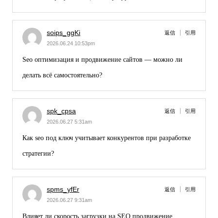
soips_ggKi
返信
引用
2026.06.24 10:53pm
Seo оптимизация и продвижение сайтов
— можно ли
делать всё самостоятельно?
spk_cpsa
返信
引用
2026.06.27 5:31am
Как
seo под ключ
учитывает конкурентов при разработке
стратегии?
spms_yfEr
返信
引用
2026.06.27 9:31am
Влияет ли скорость загрузки на
SEO продвижение