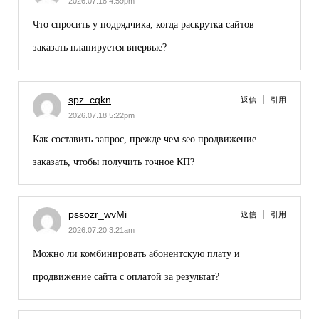
2026.07.18 4:59pm
Что спросить у подрядчика, когда
раскрутка сайтов
заказать
планируется впервые?
spz_cqkn
返信
引用
2026.07.18 5:22pm
Как составить запрос, прежде чем
seo продвижение
заказать
, чтобы получить точное КП?
pssozr_wvMi
返信
引用
2026.07.20 3:21am
Можно ли комбинировать абонентскую плату и
продвижение сайта с оплатой за результат
?