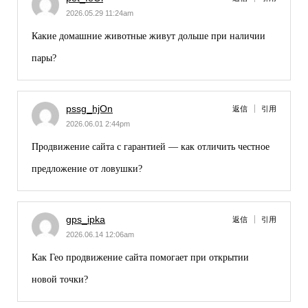
2026.05.29 11:24am
Какие
домашние животные
живут дольше при наличии
пары?
pssg_hjOn
返信
引用
2026.06.01 2:44pm
Продвижение сайта с гарантией
— как отличить честное
предложение от ловушки?
gps_ipka
返信
引用
2026.06.14 12:06am
Как
Гео продвижение сайта
помогает при открытии
новой точки?