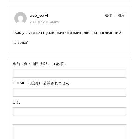
usp_oaPl
返信
引用
2026.07.29 6:46am
Как
услуги seo продвижения
изменились за последние 2–
3 года?
名前（例：山田 太郎）
( 必須 )
E-MAIL
( 必須 ) - 公開されません -
URL