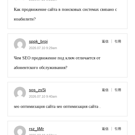
Как
продвижение сайта в поисковых системах
связано с
юзабилити?
sppk_brpi
返信
引用
2026.07.10 9:29am
Чем
SEO продвижение под ключ
отличается от
абонентского обслуживания?
sos_zsSi
返信
引用
2026.07.10 9:40am
seo оптимизация сайта
seo оптимизация сайта
.
rsz_liMr
返信
引用