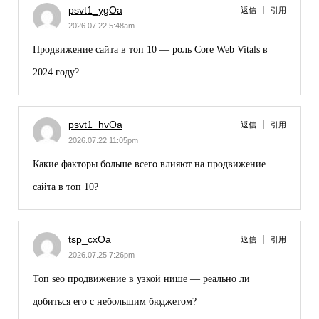
psvt1_ygOa
返信
引用
2026.07.22 5:48am
Продвижение сайта в топ 10
— роль Core Web Vitals в
2024 году?
psvt1_hvOa
返信
引用
2026.07.22 11:05pm
Какие факторы больше всего влияют на
продвижение
сайта в топ 10
?
tsp_cxOa
返信
引用
2026.07.25 7:26pm
Топ seo продвижение
в узкой нише — реально ли
добиться его с небольшим бюджетом?