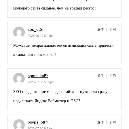
молодого сайта
сильнее, чем на зрелый ресурс?
sos_etSi
返信
引用
2026.06.29 8:24pm
Может ли неправильная
seo оптимизация сайта
привести
к санкциям поисковика?
spms_lmEr
返信
引用
2026.07.08 5:09pm
SEO продвижение молодого сайта
— нужно ли сразу
подключать Яндекс.Вебмастер и GSC?
psvps_ptPr
返信
引用
2026.07.10 8:21am